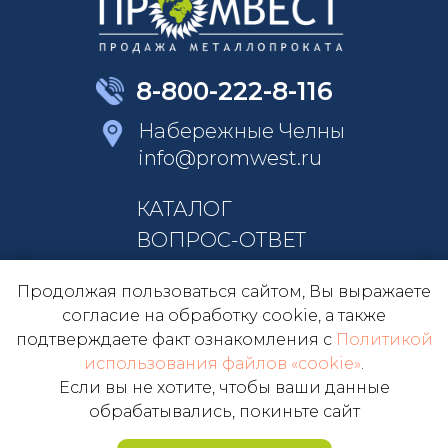
8-800-222-8-116
Набережные Челны
info@promwest.ru
КАТАЛОГ
ВОПРОС-ОТВЕТ
КОНТАКТЫ
Продолжая пользоваться сайтом, Вы выражаете
О КОМПАНИИ
согласие на обработку cookie, а также
подтверждаете факт ознакомления с
Политикой
использования файлов «cookie»
.
ОБРАТНЫЙ ЗВОНОК
Если вы не хотите, чтобы ваши данные
обрабатывались, покиньте сайт
ПОЛУЧИТЬ ПРАЙС