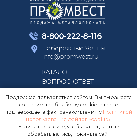
8-800-222-8-116
Набережные Челны
info@promwest.ru
КАТАЛОГ
ВОПРОС-ОТВЕТ
КОНТАКТЫ
Продолжая пользоваться сайтом, Вы выражаете
О КОМПАНИИ
согласие на обработку cookie, а также
подтверждаете факт ознакомления с
Политикой
использования файлов «cookie»
.
ОБРАТНЫЙ ЗВОНОК
Если вы не хотите, чтобы ваши данные
обрабатывались, покиньте сайт
ПОЛУЧИТЬ ПРАЙС