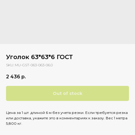
Уголок 63*63*6 ГОСТ
SKU:
MU-GST-063-063-06.0
2 436
р.
Out of stock
Цена за 1 шт. длиной 6 м без учета резки. Если требуется резка
или доставка, укажите это в комментариях к заказу. Вес 1 метра
5,800 кг.